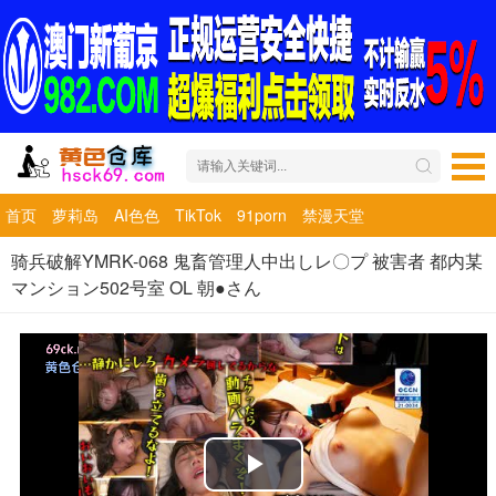
首页
萝莉岛
AI色色
TikTok
91porn
禁漫天堂
骑兵破解YMRK-068 鬼畜管理人中出しレ〇プ 被害者 都内某
マンション502号室 OL 朝●さん