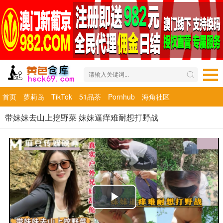
首页
萝莉岛
TikTok
51品茶
Pornhub
海角社区
带妹妹去山上挖野菜 妹妹逼痒难耐想打野战