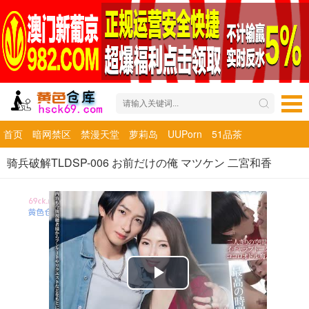
首页
暗网禁区
禁漫天堂
萝莉岛
UUPorn
51品茶
骑兵破解TLDSP-006 お前だけの俺 マツケン 二宮和香