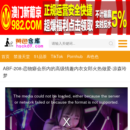
首页
禁漫天堂
51品茶
TikTok
Pornhub
AI色色
ABF-208-恋物癖会所内的高级情趣内衣女郎火热做爱-凉森玲
梦