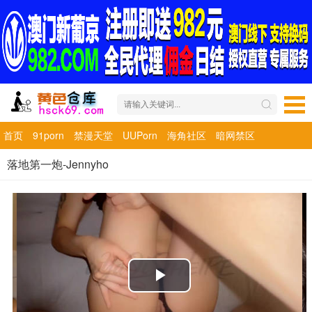
首页
91porn
禁漫天堂
UUPorn
海角社区
暗网禁区
落地第一炮-Jennyho