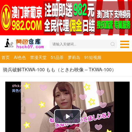
首页
AI色色
禁漫天堂
51品茶
萝莉岛
91短视频
骑兵破解TKWA-100 もも（ときわ映像 – TKWA-100）