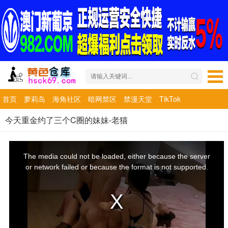
首页
萝莉岛
海角社区
暗网禁区
禁漫天堂
TikTok
今天重金约了三个C圈的妹妹-老猫